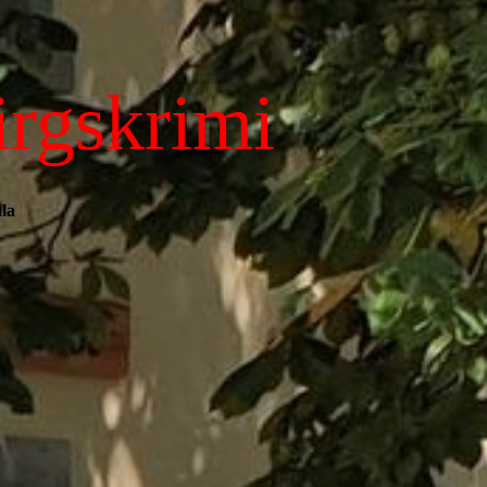
irgskrimi
la