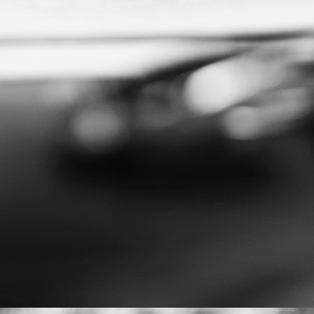
irgskrimi
la