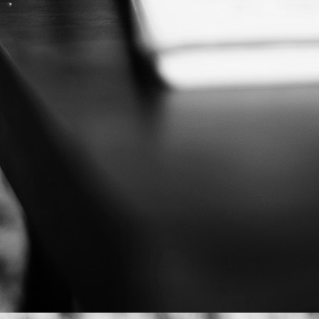
Der Fichtelgeb
Aktuell im Kino:
Impfdrutscha