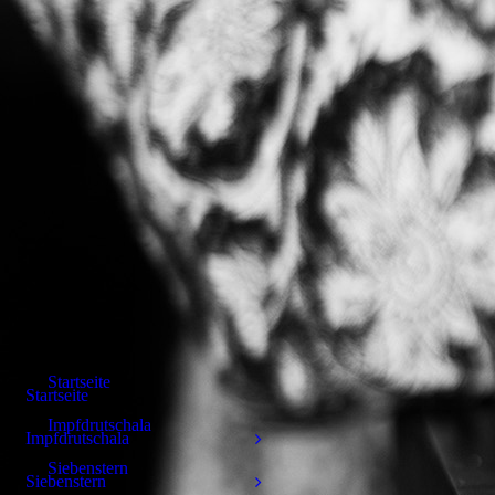
Startseite
Startseite
Impfdrutschala
Impfdrutschala
Siebenstern
Siebenstern